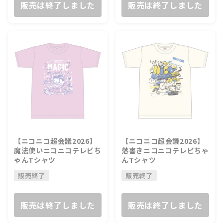
販売は終了しました
販売は終了しました
【ニコニコ超会議2026】
【ニコニコ超会議2026】
魔法使いニコニコテレビち
落書きニコニコテレビちゃ
ゃんTシャツ
んTシャツ
販売終了
販売終了
販売は終了しました
販売は終了しました