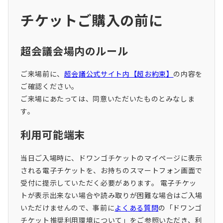
チケットご購入の前に
超会議会場内のルール
ご来場前に、
超会議公式サイト内【超お約束】
の内容を
ご確認ください。
ご来場にあたっては、同意いただいたものとみなしま
す。
利用可能端末
当日ご入場時に、ドワンゴチケットのマイページに表示
される電子チケットを、お持ちのスマートフォン画面で
受付に提示していただく必要があります。 電子チケッ
トが表示出来ない場合や読み取りが困難な場合はご入場
いただけませんので、事前に
よくある質問
の「ドワンゴ
チケット推奨利用環境について」をご参照いただき、利