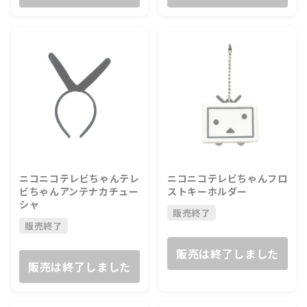
ニコニコテレビちゃんテレ
ニコニコテレビちゃんフロ
ビちゃんアンテナカチュー
ストキーホルダー
シャ
販売終了
販売終了
販売は終了しました
販売は終了しました