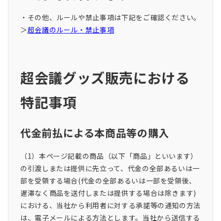
・その他、ルールや禁止事項は下記をご確認ください。
＞
超会議のルール・禁止事項
超会議グッズ販売における
特記事項
代金前払による本商品等の購入
（1）本ページ記載の商品（以下「商品」といいます）
の引渡しまたは提供に先立って、代金の全部あるいは一
部を受領する場合(代金の全部あるいは一部を受領後、
遅滞なく商品を送付しまたは提供する場合は除きます)
における、当社から利用者に対する承諾等の通知の方法
は、電子メールによる方法とします。当社から送信する