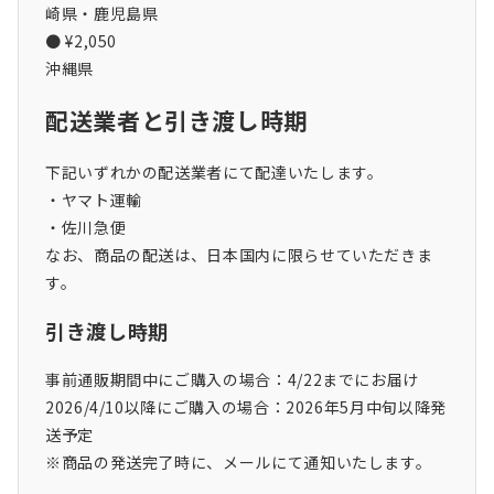
崎県・鹿児島県
● ¥2,050
沖縄県
配送業者と引き渡し時期
下記いずれかの配送業者にて配達いたします。
・ヤマト運輸
・佐川急便
なお、商品の配送は、日本国内に限らせていただきま
す。
引き渡し時期
事前通販期間中にご購入の場合：4/22までにお届け
2026/4/10以降にご購入の場合：2026年5月中旬以降発
送予定
※商品の発送完了時に、メールにて通知いたします。