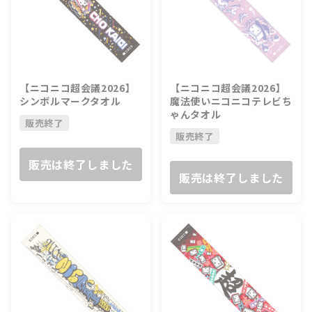
【ニコニコ超会議2026】
【ニコニコ超会議2026】
シンボルマークタオル
魔法使いニコニコテレビち
ゃんタオル
販売終了
販売終了
販売は終了しました
販売は終了しました