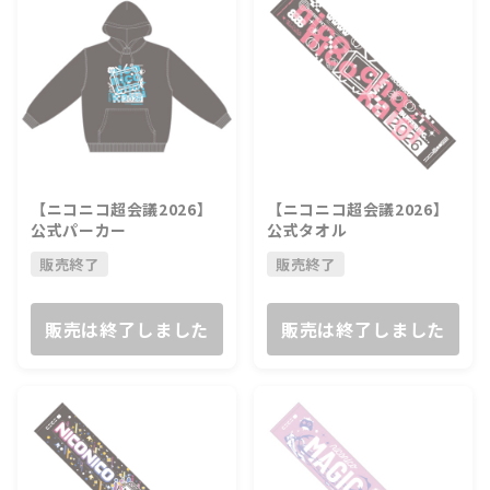
【ニコニコ超会議2026】
【ニコニコ超会議2026】
公式パーカー
公式タオル
販売終了
販売終了
販売は終了しました
販売は終了しました