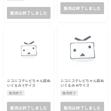
販売は終了しました
販売は終了しました
ニコニコテレビちゃん超ぬ
ニコニコテレビちゃん超ぬ
いぐるみ Sサイズ
いぐるみ Mサイズ
販売終了
販売終了
販売は終了しました
販売は終了しました