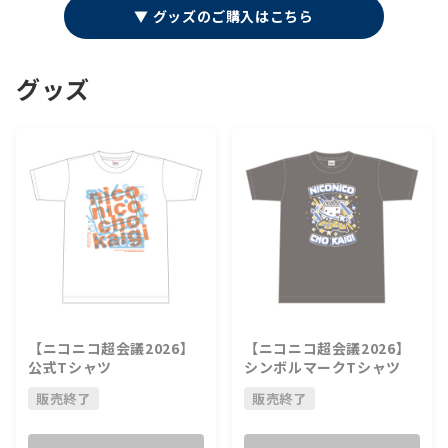
▼ グッズのご購入はこちら
グッズ
【ニコニコ超会議2026】
【ニコニコ超会議2026】
公式Tシャツ
シンボルマークTシャツ
販売終了
販売終了