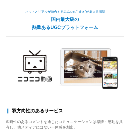
ネットとリアルが融合するみんなの” 好き”が集まる場所
国内最大級の
熱量あるUGCプラットフォーム
ニコニコ総合TOPページ
ニコニコ動画本体の動画
ニコニコ総合TOPページへのバ
広告
ナー掲載。
動画本編前にプロモーション動
画の自動再生が可能。
双方向性のあるサービス
ニコニコ動画へのバナー
ニコニコチャンネルでの
即時性のあるコメントを通じたコミュニケーションは感情・感動を共
有し、他メディアにはない一体感を創出。
設置
広告設置