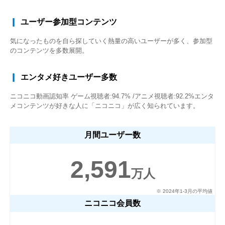
ニコニコ動画へのバナー掲載。
バナーにて設置。また。関連ジ
デバイス別掲載位置などを指定
ャンルのチャンネル指定し掲載
ユーザー参加型コンテンツ
可能。
も可能。
気になったものを自ら探していく熱量の高いユーザーが多く、参加型
のコンテンツを多数展開。
エンタメ好きユーザー多数
ニコニコ動画認知率 ゲーム視聴者:94.7% /アニメ視聴者:92.2%エンタ
メコンテンツが好きな人に「ニコニコ」が広く知られています。
ニコニコインフォでのご
ニコニコニュースでのご
※1
※1
紹介
紹介
ニコニコの最新情報をお知らせ
オリジナル記事配信も行うニュ
月間ユーザー数
するページにてイベント紹介。
ースサイトにてイベント紹介。
2,591
万人
※ 2024年1-3月の平均値
ニコニコ会員数