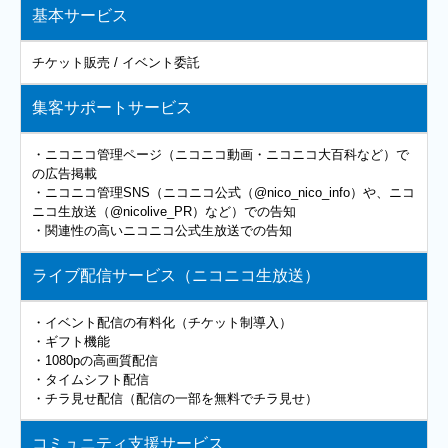
基本サービス
チケット販売 / イベント委託
集客サポートサービス
・ニコニコ管理ページ（ニコニコ動画・ニコニコ大百科など）で
の広告掲載
・ニコニコ管理SNS（ニコニコ公式（@nico_nico_info）や、ニコ
ニコ生放送（@nicolive_PR）など）での告知
・関連性の高いニコニコ公式生放送での告知
ライブ配信サービス（ニコニコ生放送）
・イベント配信の有料化（チケット制導入）
・ギフト機能
・1080pの高画質配信
・タイムシフト配信
・チラ見せ配信（配信の一部を無料でチラ見せ）
コミュニティ支援サービス