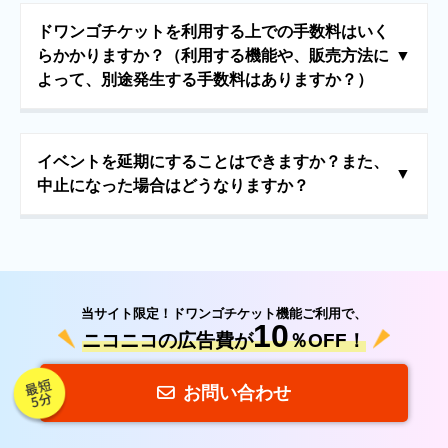
ドワンゴチケットを利用する上での手数料はいく
らかかりますか？（利用する機能や、販売方法に
よって、別途発生する手数料はありますか？）
ドワンゴチケットで発生する手数料は、基本的に「チケット販
売 / イベント委託手数料」と「決済手数料」の2種類のみとなり
ます。
チケットシステム以外のサービス（ニコニコへの広告掲載や、
イベントを延期にすることはできますか？また、
イベント制作物のご依頼など）をご希望の場合は別途費用が発
中止になった場合はどうなりますか？
生いたします。
延期となった場合は、設定されている開催日までに、開催日を
振替公演日に変更することで、引き続きチケットを使用するこ
とが可能となります。
中止となった場合は、中止処理を行うことで、購入者へ中止の
案内を一斉メールにて送信できます。
※ 返金対応は、別途手続きが必要となります
当サイト限定！ドワンゴチケット機能ご利用で、
10
ニコニコの広告費が
％OFF！
お問い合わせ