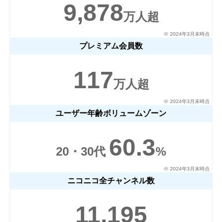
9,878
ニコニコ大百科での広告
ニコニコ静画での広告設
万人超
設置
置
利用者が自由に記述できる
ニコニコが運営する静止画総合
（UGC）Web百科事典サイト。
サイトにて、バナー掲載が可
※ 2024年3月末時点
バナー掲載が可能。
能。
プレミアム会員数
※1 ページ制作案件となりますので広告の割引対象外となりま
す
117
※ 編成の状況によって掲出期間、頻度は異なります。また、各
万人超
ページでの掲出を確約するものではございません
※ 2024年3月末時点
ユーザー年齢ボリュームゾーン
×
閉じる
60.3
20・30代
%
※ 2024年3月末時点
ニコニコ全チャンネル数
11,195