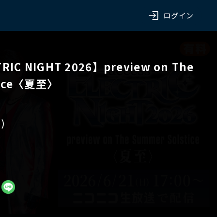
ログイン
TRIC NIGHT 2026】preview on The
tice〈夏至〉
)