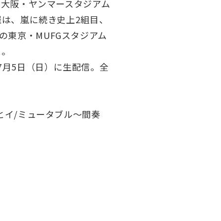
て大阪・ヤンマースタジアム
催は、嵐に続き史上2組目、
の東京・MUFGスタジアム
と。
7月5日（日）に生配信。全
とイ/ミュータブル〜間奏